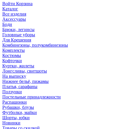
Войти
Корзина
Каталог
Все изделия
Аксесcуары
Боди
Брюки, легинсы
Головные уборы
Для Крещения
Комбинезоны, полукомбинезоны
Комплекты
Костюмы
Кофточки
Куртки, жилеты
Лонгсливы, свитшоты
На выписку
Нижнее бельё, пижамы
Платья, сарафаны
Ползунки
Постельные принадлежности
Распашонки
Рубашки, блузы
Футболки, майки
Шорты, юбки
Новинки
Товары со скидкой