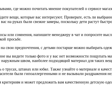
ывами, где можно почитать мнение покупателей о сервисе магаз
дите вещи, которые вас интересуют. Проверьте, есть ли выбранн
у вас на руках были свежие замеры, поскольку дети растут быстр
опросы или сомнения, напишите менеджеру в чат и попросите вы
кой просьбе.
на свои предпочтения, с детьми постарше можно выбирать одежд
ине вы видите только фото и у вас нет возможности пощупать ма
 наружным швом, наиболее подходящий материал для таких веще
ь о трусах, штанах или юбке. Также узнайте о материале и качес
расители были гипоаллергенными и не вызывали раздражения не
 критериям и может предложить вам качественную детскую оде