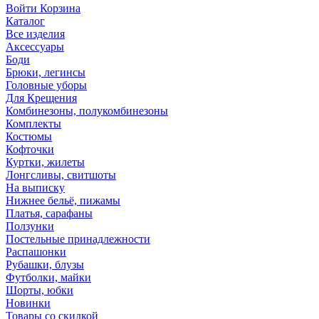
Войти
Корзина
Каталог
Все изделия
Аксесcуары
Боди
Брюки, легинсы
Головные уборы
Для Крещения
Комбинезоны, полукомбинезоны
Комплекты
Костюмы
Кофточки
Куртки, жилеты
Лонгсливы, свитшоты
На выписку
Нижнее бельё, пижамы
Платья, сарафаны
Ползунки
Постельные принадлежности
Распашонки
Рубашки, блузы
Футболки, майки
Шорты, юбки
Новинки
Товары со скидкой