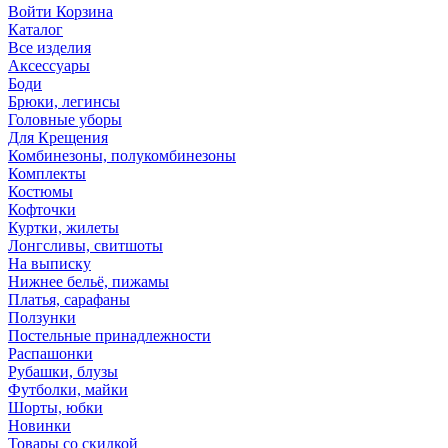
Войти
Корзина
Каталог
Все изделия
Аксесcуары
Боди
Брюки, легинсы
Головные уборы
Для Крещения
Комбинезоны, полукомбинезоны
Комплекты
Костюмы
Кофточки
Куртки, жилеты
Лонгсливы, свитшоты
На выписку
Нижнее бельё, пижамы
Платья, сарафаны
Ползунки
Постельные принадлежности
Распашонки
Рубашки, блузы
Футболки, майки
Шорты, юбки
Новинки
Товары со скидкой