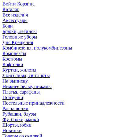
Войти
Корзина
Каталог
Все изделия
Аксесcуары
Боди
Брюки, легинсы
Головные уборы
Для Крещения
Комбинезоны, полукомбинезоны
Комплекты
Костюмы
Кофточки
Куртки, жилеты
Лонгсливы, свитшоты
На выписку
Нижнее бельё, пижамы
Платья, сарафаны
Ползунки
Постельные принадлежности
Распашонки
Рубашки, блузы
Футболки, майки
Шорты, юбки
Новинки
Товары со скидкой