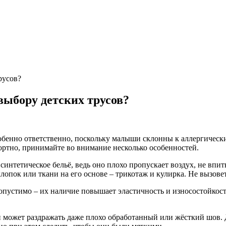
русов?
выбору детских трусов?
обенно ответственно, поскольку малыши склонны к аллергическим
ортно, принимайте во внимание несколько особенностей.
синтетическое бельё, ведь оно плохо пропускает воздух, не впи
пок или ткани на его основе – трикотаж и кулирка. Не вызовет 
опустимо – их наличие повышает эластичность и износостойкост
может раздражать даже плохо обработанный или жёсткий шов. Д