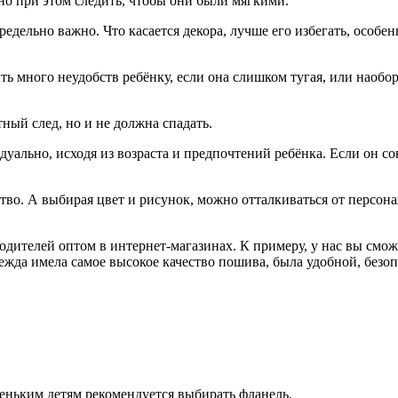
о при этом следить, чтобы они были мягкими.
едельно важно. Что касается декора, лучше его избегать, особен
ить много неудобств ребёнку, если она слишком тугая, или наоб
ный след, но и не должна спадать.
уально, исходя из возраста и предпочтений ребёнка. Если он со
ство. А выбирая цвет и рисунок, можно отталкиваться от персо
дителей оптом в интернет-магазинах. К примеру, у нас вы сможе
ежда имела самое высокое качество пошива, была удобной, безоп
леньким детям рекомендуется выбирать фланель.