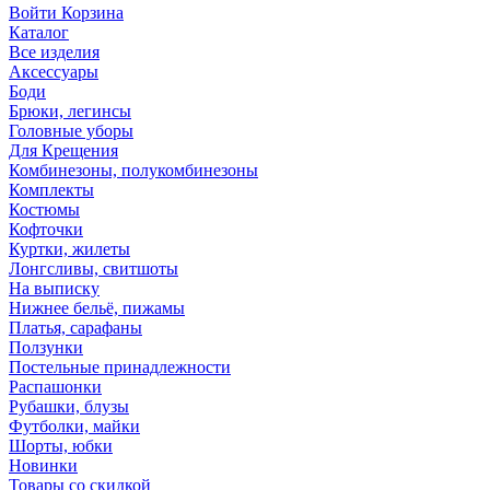
Войти
Корзина
Каталог
Все изделия
Аксесcуары
Боди
Брюки, легинсы
Головные уборы
Для Крещения
Комбинезоны, полукомбинезоны
Комплекты
Костюмы
Кофточки
Куртки, жилеты
Лонгсливы, свитшоты
На выписку
Нижнее бельё, пижамы
Платья, сарафаны
Ползунки
Постельные принадлежности
Распашонки
Рубашки, блузы
Футболки, майки
Шорты, юбки
Новинки
Товары со скидкой