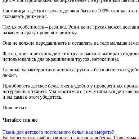
Детям постарше можно выбирать бельё с внутренними швами, н
Ластовица в детских трусах должна быть из 100% хлопка, это пр
сковывать движения.
Третья особенность – резинка. Резинка на трусах может достав
размеру и сразу проверять резинку.
Она не должна передавливать и оставлять на теле малыша замет
Фасон, цвет и рисунок детских трусов можно выбирать индивид
использовались для окрашивания трусов, нетоксичны.
Главные характеристики детских трусов – безопасность и удоб
любит.
Приобретать детское бельё очень удобно у проверенных произво
натуральных тканей. Мы заботимся о том, чтобы вся детская од
и вы сами в этом убедитесь.
Поделиться:
Читайте так же
Ткань для детского постельного белья: как выбрать?
Во многом этот выбор зависит от возраста ребенка. Совсем ма