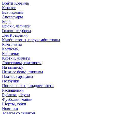
Войти
Корзина
Каталог
Все изделия
Аксесcуары
Боди
Брюки, легинсы
Головные уборы
Для Крещения
Комбинезоны, полукомбинезоны
Комплекты
Костюмы
Кофточки
Куртки, жилеты
Лонгсливы, свитшоты
На выписку
Нижнее бельё, пижамы
Платья, сарафаны
Ползунки
Постельные принадлежности
Распашонки
Рубашки, блузы
Футболки, майки
Шорты, юбки
Новинки
Товары со скидкой