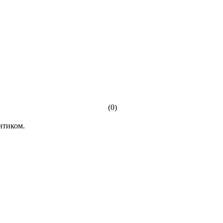
(0)
нтиком.