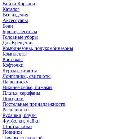
Войти
Корзина
Каталог
Все изделия
Аксесcуары
Боди
Брюки, легинсы
Головные уборы
Для Крещения
Комбинезоны, полукомбинезоны
Комплекты
Костюмы
Кофточки
Куртки, жилеты
Лонгсливы, свитшоты
На выписку
Нижнее бельё, пижамы
Платья, сарафаны
Ползунки
Постельные принадлежности
Распашонки
Рубашки, блузы
Футболки, майки
Шорты, юбки
Новинки
Товары со скидкой